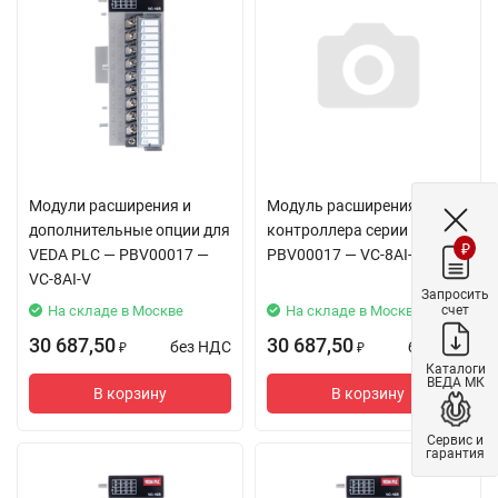
Модули расширения и
Модуль расширения
дополнительные опции для
контроллера серии VC —
₽
VEDA PLC — PBV00017 —
PBV00017 — VC-8AI-V
VC-8AI-V
Запросить
счет
На складе в Москве
На складе в Москве
30 687,50
30 687,50
без НДС
без НДС
₽
₽
Каталоги
ВЕДА МК
В корзину
В корзину
Сервис и
гарантия