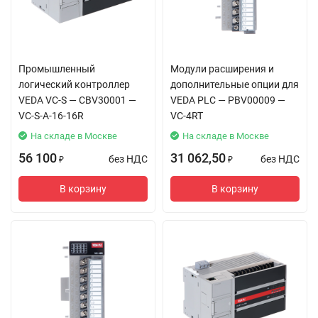
Промышленный
Модули расширения и
логический контроллер
дополнительные опции для
VEDA VC-S — CBV30001 —
VEDA PLC — PBV00009 —
VC-S-A-16-16R
VC-4RT
На складе в Москве
На складе в Москве
56 100
31 062,50
без НДС
без НДС
₽
₽
В корзину
В корзину