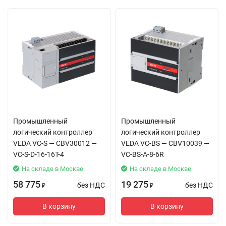
Модуль входов термопар VC-8TC.pdf
Модуль расширения питания шины VC-
POW24.pdf
Модуль аналоговых выходов VC-4AO.pdf
Модуль аналоговых входов VC-4AI.pdf
R9 VEDA SCADA API спецификация.pdf
Промышленный
Краткая инструкция VC-H-7.pdf
Промышленный
логический контроллер
логический контроллер
Руководство по установке и запуску R9 VEDA
VEDA VC-S — CBV30012 —
VEDA VC-BS — CBV10039 —
SCADA для Linux.pdf
VC-S-D-16-16T-4
VC-BS-A-8-6R
На складе в Москве
На складе в Москве
Руководство по установке и запуску R9 VEDA
SCADA Клиент для Windows.pdf
58 775
19 275
без НДС
без НДС
₽
₽
Руководство по эксплуатации контроллер
В корзину
В корзину
VEDA PLC VC-RP (1).pdf