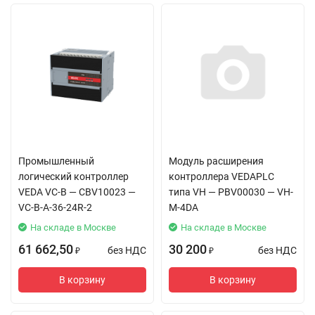
Краткая инструкция VC-H-4-E PBV10009.pdf
Краткое руководство пользователя ПЛК серии
VC-S.pdf
Модуль расширения для подключения
термопар VC-4TCO.pdf
Модуль входов термометров сопротивления
VC-4PT2.pdf
Модуль аналоговых входов VC-8AD-I.pdf
Промышленный
Модуль расширения
логический контроллер
контроллера VEDAPLC
Коммуникационный модуль расширения VC-
VEDA VC-B — CBV10023 —
типа VH — PBV00030 — VH-
eNET.pdf
VC-В-A-36-24R-2
M-4DA
Инструкция по эксплуатации панель
На складе в Москве
На складе в Москве
оператора PBV10101 (VC-H-4-SW01).pdf
61 662,50
30 200
без НДС
без НДС
₽
₽
Руководство пользователя VEDA HCT.pdf
В корзину
В корзину
Инструкция по интеграции с диспетчерским
ПО.pdf