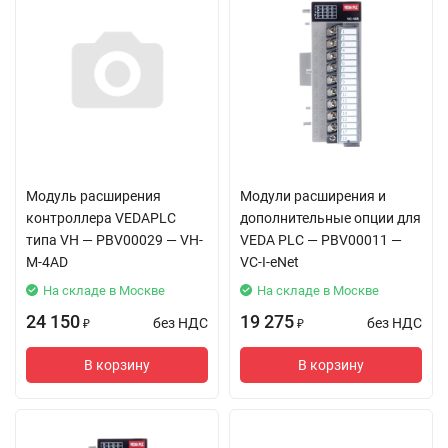
Модуль расширения
Модули расширения и
контроллера VEDAPLC
дополнительные опции для
типа VH — PBV00029 — VH-
VEDA PLC — PBV00011 —
M-4AD
VC-I-eNet
На складе в Москве
На складе в Москве
24 150
19 275
без НДС
без НДС
₽
₽
В корзину
В корзину