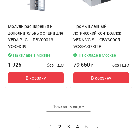
Модули расширения и
Промышленный
дополнительные опции для
логический контроллер
VEDA PLC — PBV00013 —
VEDA VC-S — CBV30005 —
VC-C-DB9
VC-S-A-32-32R
На складе в Москве
На складе в Москве
1 925
79 650
без НДС
без НДС
₽
₽
В корзину
В корзину
Показать еще
←
1
2
3
4
5
→