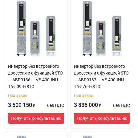
Инвертор без встроеного
Инвертор без встроеного
дросселя и с функцией STO
дросселя и с функцией STO
— ABD0136 — VF-400-INU-
— ABD0137 — VF-400-INU-
T6-509-I+STO
T6-576-I+STO
Под заказ
Под заказ
3 509 150
3 836 000
без НДС
без НДС
₽
₽
Получить консультацию
Получить консультацию