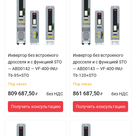
Инвертор без встроеного
Инвертор без встроеного
дросселя и с функцией STO
дросселя и с функцией STO
— ABD0142 — VF-400-INU-
— ABD0143 — VF-400-INU-
T6-95+STO
T6-120+STO
Под заказ
Под заказ
809 687,50
861 687,50
без НДС
без НДС
₽
₽
Получить консультацию
Получить консультацию