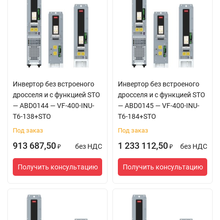
Инвертор без встроеного
Инвертор без встроеного
дросселя и с функцией STO
дросселя и с функцией STO
— ABD0144 — VF-400-INU-
— ABD0145 — VF-400-INU-
T6-138+STO
T6-184+STO
Под заказ
Под заказ
913 687,50
1 233 112,50
без НДС
без НДС
₽
₽
Получить консультацию
Получить консультацию