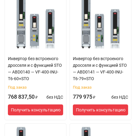
Инвертор без встроеного
Инвертор без встроеного
дросселя и с функцией STO
дросселя и с функцией STO
— ABD0140 — VF-400-INU-
— ABD0141 — VF-400-INU-
T6-60+STO
T6-79+STO
Под заказ
Под заказ
768 837,50
779 975
без НДС
без НДС
₽
₽
Получить консультацию
Получить консультацию