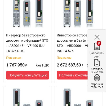
Инвертор без встроеного
Инвертор со встроенным
дросселя и с функцией STO
дросселем и без функции
₽
— ABD0148 — VF-400-INU-
STO — ABD0006 — VF-400-
T6-326+STO
INU-T4-576
Запросить
счет
Под заказ
Под заказ
1 767 950
2 672 587,50
без НДС
без НДС
₽
₽
Каталоги
ВЕДА МК
Получить консультацию
Получить консультацию
Сервис и
гарантия