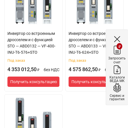
Инвертор со встроенным
Инвертор со встроенным
дросселем и с функцией
дросселем и с функцией
STO — ABD0132 — VF-400-
STO — ABD0133 — VF-400-
₽
INU-T6-576+STO
INU-T6-624+STO
Запросить
Под заказ
Под заказ
счет
4 353 012,50
4 575 862,50
без НДС
без НДС
₽
₽
Каталоги
ВЕДА МК
Получить консультацию
Получить консультацию
Сервис и
гарантия