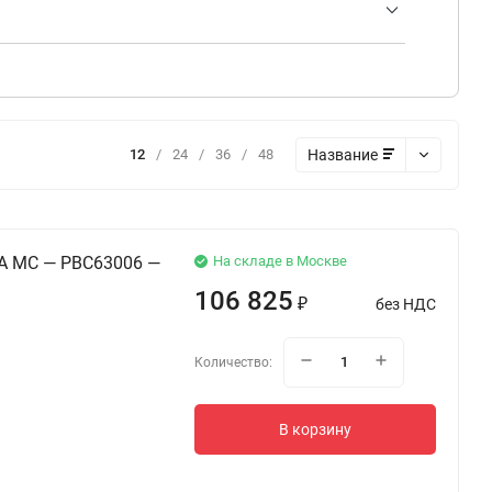
expand_more
Чертежи выходных дросселей переменного тока 1%
380В.zip
3D модели выходных дросселей переменного тока
1% 660В.zip
Название
12
/
24
/
36
/
48
A MC — PBC63006 —
На складе в Москве
106 825
без НДС
₽
Количество:
В корзину