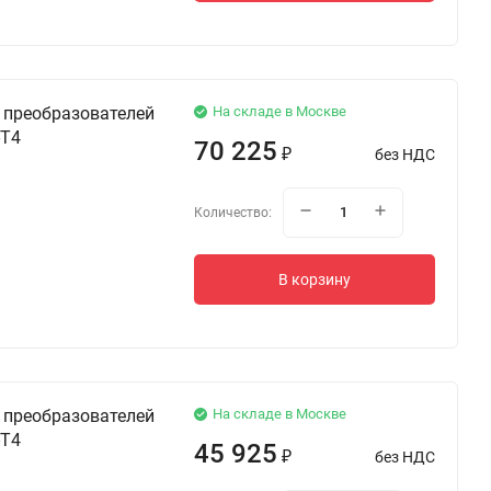
 преобразователей
На складе в Москве
-T4
70 225
без НДС
₽
Количество:
В корзину
 преобразователей
На складе в Москве
-T4
45 925
без НДС
₽