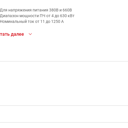
Для напряжения питания 380В и 660В
Диапазон мощности ПЧ от 4 до 630 кВт
Номинальный ток от 11 до 1250 А
торный дроссель – силовая опция, устанавливаемая на
тать далее
ходе преобразователя частоты, позволяет снижать нарастание
пряжения на клеммах электродвигателя.
ласть применения – двигатели, работающие с частым
куперативным торможением, старые электроприводы,
предназначенные для частотного управления. Устройства
кже устанавливают при длине кабеля от ПЧ до двигателя более
 м. Моторные дроссели дешевле и компактнее синус-фильтров.
еимущества моторных дросселей:
Защита изоляции двигателя.
Позволяют работать со «старыми» двигателями,
предназначенными для работы с преобразователями частоты.