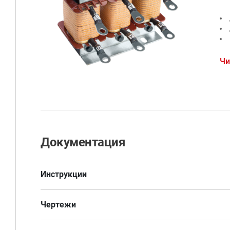
Мо
Чи
вы
на
Об
ре
не
Документация
та
15
Инструкции
Пр
Чертежи
Руководство по эксплуатации Выходной дроссель
переменного тока.pdf
не