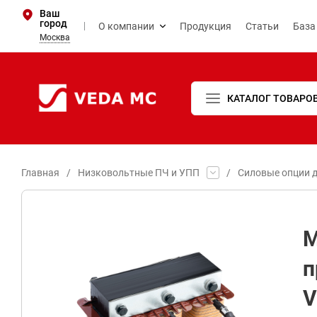
Ваш
город
О компании
Продукция
Статьи
База
Москва
КАТАЛОГ ТОВАРО
Главная
/
Низковольтные ПЧ и УПП
/
Силовые опции д
М
п
V