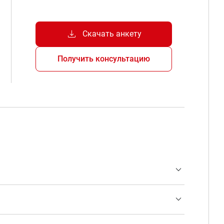
download
Скачать анкету
Получить консультацию
expand_more
expand_more