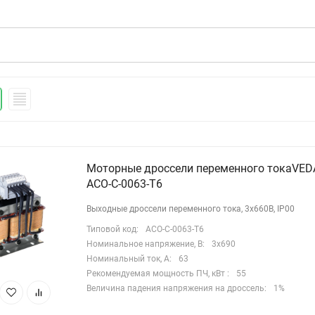
Экономичнее чем синус-фильтры.
%
Чертежи выходных дросселей переменного тока 4%
660В.zip
3D модели выходных дросселей переменного тока
%
4% 380В.zip
Моторные дроссели переменного токаVED
ACO-C-0063-T6
Выходные дроссели переменного тока, 3х660В, IP00
Типовой код:
ACO-C-0063-T6
Номинальное напряжение, В:
3х690
Номинальный ток, А:
63
Рекомендуемая мощность ПЧ, кВт :
55
Величина падения напряжения на дроссель:
1%