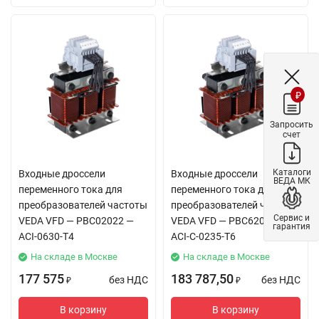
₽
Запросить
счет
Каталоги
Входные дроссели
Входные дроссели
ВЕДА МК
переменного тока для
переменного тока для
преобразователей частоты
преобразователей частоты
Сервис и
VEDA VFD — PBC02022 —
VEDA VFD — PBC62014 —
гарантия
ACI-0630-T4
ACI-C-0235-T6
На складе в Москве
На складе в Москве
177 575
183 787,50
без НДС
без НДС
₽
₽
В корзину
В корзину