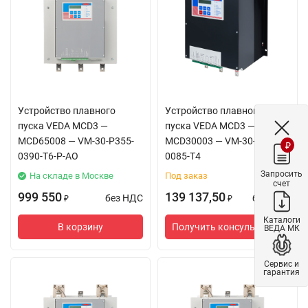
Устройство плавного
Устройство плавного
пуска VEDA MCD3 —
пуска VEDA MCD3 —
MCD65008 — VM-30-P355-
MCD30003 — VM-30-P45K-
₽
0390-T6-P-AO
0085-T4
Запросить
На складе в Москве
Под заказ
счет
999 550
139 137,50
без НДС
без НДС
₽
₽
Каталоги
В корзину
Получить консультацию
ВЕДА МК
Сервис и
гарантия