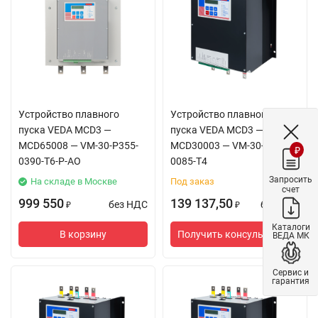
Устройство плавного
Устройство плавного
пуска VEDA MCD3 —
пуска VEDA MCD3 —
MCD65008 — VM-30-P355-
MCD30003 — VM-30-P45K-
₽
0390-T6-P-AO
0085-T4
Запросить
На складе в Москве
Под заказ
счет
999 550
139 137,50
без НДС
без НДС
₽
₽
Каталоги
В корзину
Получить консультацию
ВЕДА МК
Сервис и
гарантия