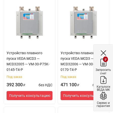
Устройство плавного
Устройство плавного
пуска VEDA MCD3 —
пуска VEDA MCD3 —
₽
MCD32005 — VM-30-P75K-
MCD32006 — VM-30-P90K-
0145-T4-P
0170-T4-P
Запросить
счет
Под заказ
Под заказ
392 300
471 100
без НДС
без НДС
₽
₽
Каталоги
ВЕДА МК
Получить консультацию
Получить консультацию
Сервис и
гарантия