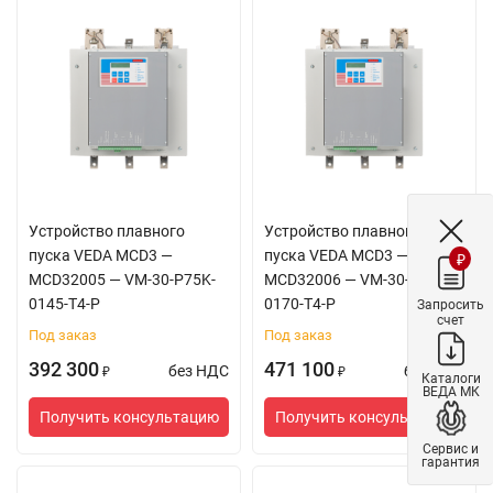
Устройство плавного
Устройство плавного
пуска VEDA MCD3 —
пуска VEDA MCD3 —
₽
MCD32005 — VM-30-P75K-
MCD32006 — VM-30-P90K-
0145-T4-P
0170-T4-P
Запросить
счет
Под заказ
Под заказ
392 300
471 100
без НДС
без НДС
₽
₽
Каталоги
ВЕДА МК
Получить консультацию
Получить консультацию
Сервис и
гарантия