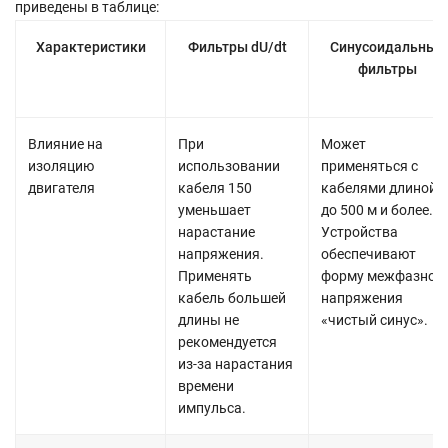
приведены в таблице:
Характеристики
Фильтры dU/dt
Синусоидальные
фильтры
Влияние на
При
Может
изоляцию
использовании
применяться с
двигателя
кабеля 150
кабелями длиной
уменьшает
до 500 м и более.
нарастание
Устройства
напряжения.
обеспечивают
Применять
форму межфазног
кабель большей
напряжения
длины не
«чистый синус».
рекомендуется
из-за нарастания
времени
импульса.