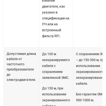
кабелей
двигателя, как
указано в
спецификации на
ПЧ или на
встроенный
фильтр RFI.
Допустимая длина
До 100 м
С сохранением ЭМ
кабеля от
неэкранируемого
– до 150-300 м, при
частотного
кабеля с
использовании
преобразователя
сохранением
экранированного 
до
заявленной ЭМС.
неэкранированног
электродвигателя.
кабеля.
До 150 м, при
использовании
Без гарантии ЭМС
экранированного
500-1000 м.