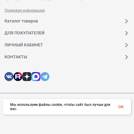
реакцию системы регулирования.
Правовая информация
Преимущества:
Каталог товаров
ДЛЯ ПОКУПАТЕЛЕЙ
В числе прочих возможностей высоковольтного
привода VEDADRIVE: КПД 98,5 (без учета
ЛИЧНЫЙ КАБИНЕТ
трансформатора), русскоязычная панель
КОНТАКТЫ
управления, простая в обслуживании
компоновка, широкий диапазон входного
напряжения, автоматическая регулировка
напряжения для защиты изоляции от
воздействия перенапряжений, высокий
крутящий момент на низких частотах, функции
подхвата на лету и компенсации потери
© 2026 Веда МК. Все права защищены
Мы используем файлы cookie, чтобы сайт был лучше для
OK
вас.
мощности, опциональный ручной или
автоматический байпас для обеспечения
бесперебойной работы, низкий уровень
гармоник и высокий коэффициент мощности.