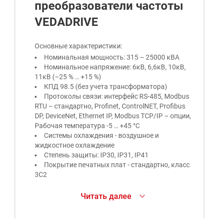
преобразователи частоты
VEDADRIVE
Основные характеристики:
Номинальная мощность: 315 – 25000 кВА
Номинальное напряжение: 6кВ, 6,6кВ, 10кВ,
11кВ (–25 % … +15 %)
КПД 98.5 (без учета трансформатора)
Протоколы связи: интерфейс RS-485, Modbus
RTU – стандартно, Profinet, ControlNET, Profibus
DP, DeviceNet, Ethernet IP, Modbus TCP/IP – опции,
Рабочая температура -5 … +45 °С
Системы охлаждения - воздушное и
жидкостное охлаждение
Степень защиты: IP30, IP31, IP41
Покрытие печатных плат - стандартно, класс
3C2
Преобразователи частоты среднего напряжения
Читать далее
VEDADRIVE разработаны ООО «Данфосс» —
российским подразделением концерна Danfoss