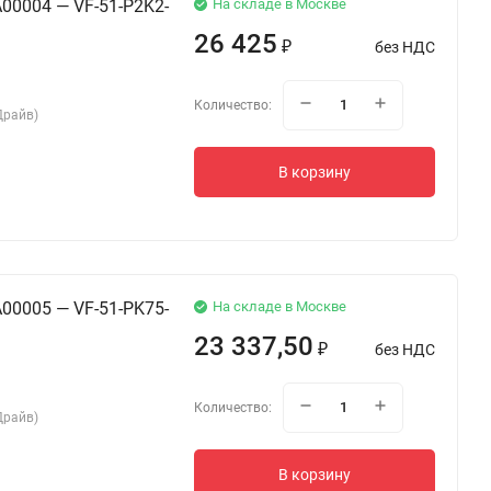
00004 — VF-51-P2K2-
На складе в Москве
26 425
без НДС
₽
Количество:
Драйв)
В корзину
00005 — VF-51-PK75-
На складе в Москве
23 337,50
без НДС
₽
Количество:
Драйв)
В корзину