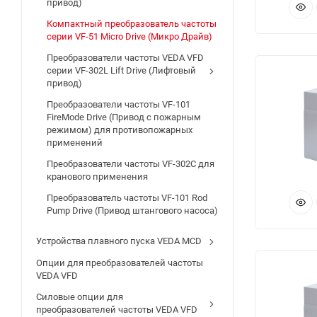
привод)
Та
Компактный преобразователь частоты
до
серии VF-51 Micro Drive (Микро Драйв)
ут
Преобразователи частоты VEDA VFD
ча
серии VF-302L Lift Drive (Лифтовый
ак
привод)
об
Преобразователи частоты VF-101
FireMode Drive (Привод с пожарным
VE
режимом) для противопожарных
применений
Преобразователи частоты VF-302C для
кранового применения
Преобразователь частоты VF-101 Rod
Pump Drive (Привод штангового насоса)
Устройства плавного пуска VEDA MCD
Опции для преобразователей частоты
VEDA VFD
Силовые опции для
преобразователей частоты VEDA VFD