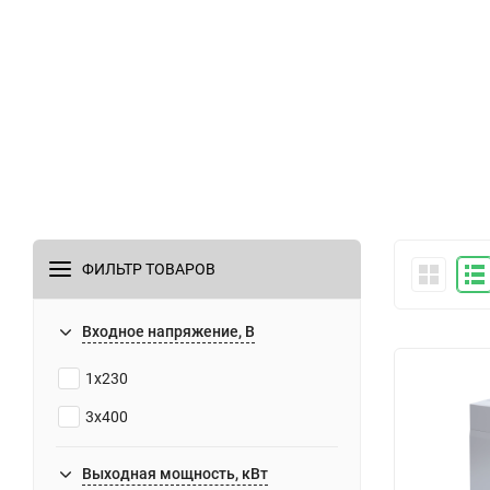
Уп
по
по
ин
пр
об
ис
дл
Дл
ФИЛЬТР ТОВАРОВ
пр
пр
Входное напряжение, В
по
и 
1х230
Э
3х400
х
Выходная мощность, кВт