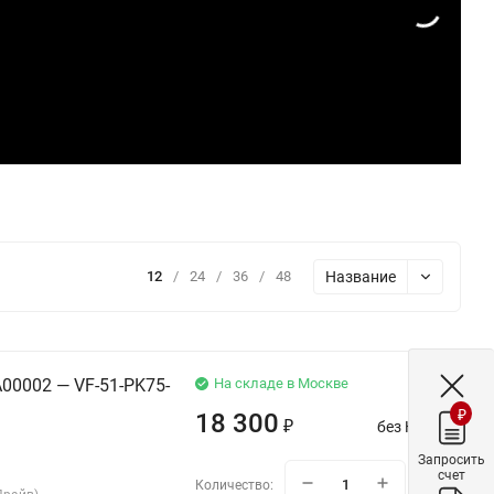
Название
12
/
24
/
36
/
48
00002 — VF-51-PK75-
На складе в Москве
₽
18 300
без НДС
₽
Запросить
счет
Количество: