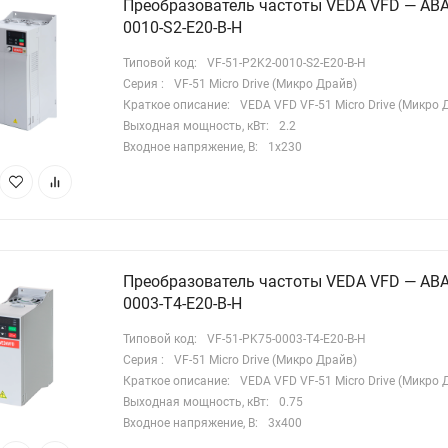
Преобразователь частоты VEDA VFD — ABA
0010-S2-E20-B-H
бласти применения
Типовой код:
VF-51-P2K2-0010-S2-E20-B-H
Серия :
VF-51 Micro Drive (Микро Драйв)
Насосные станции водоснабжения (в т.ч. для скважинных
Краткое описание:
VEDA VFD VF-51 Micro Drive (Микро 
сосов);
Выходная мощность, кВт:
2.2
Входное напряжение, В:
1х230
Системы повышения давления;
Приточные и вытяжные вентиляционные установки;
Компрессорное оборудование;
Преобразователь частоты VEDA VFD — ABA
Транспортеры и конвейеры;
0003-T4-E20-B-H
Технологическое оборудование общего назначения.
Типовой код:
VF-51-PK75-0003-T4-E20-B-H
Серия :
VF-51 Micro Drive (Микро Драйв)
Краткое описание:
VEDA VFD VF-51 Micro Drive (Микро 
оответствие требованиям
Выходная мощность, кВт:
0.75
Входное напряжение, В:
3х400
делие соответствует техническим регламентам