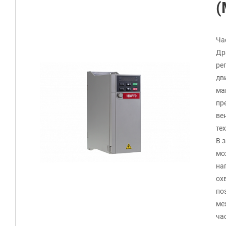
(
Ча
Др
ре
дв
ма
пр
ве
те
В 
мо
на
ох
по
ме
ча