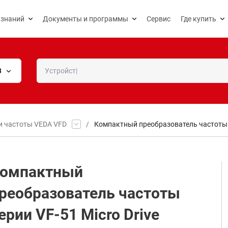
 знаний
Документы и программы
Сервис
Где купить
В
и частоты VEDA VFD
/
Компактный преобразователь частоты с
омпактный
реобразователь частоты
ерии VF-51 Micro Drive