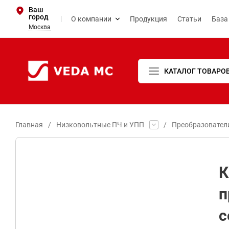
Ваш
город
О компании
Продукция
Статьи
База
Москва
КАТАЛОГ ТОВАРО
Главная
/
Низковольтные ПЧ и УПП
/
Преобразовател
К
п
с