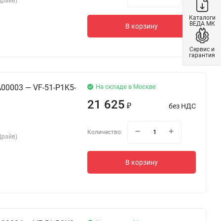
Драйв)
Каталоги
ВЕДА МК
В корзину
Сервис и
гарантия
00003 — VF-51-P1K5-
На складе в Москве
21 625
без НДС
₽
Количество:
Драйв)
В корзину