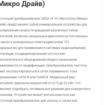
Микро Драйв)
стотный преобразователь VEDA VF-51 Micro Drive (Микро
айв) представляет собой универсальное устройство для
гулирования скорости вращения различных типов
игателей, включая синхронные двигатели на постоянных
гнитах и асинхронные электродвигатели. ПЧ
едназначен для применения в системах водоснабжения,
нтиляции, кондиционирования и в составе
хнологического оборудования общего назначения.
зависимости от модификации, преобразователь частоты
жет эксплуатироваться в сетях переменного тока
пряжением 1×230 В или 3×400 В. Модельный ряд
ватывает диапазон мощностей от 0,75 до 22 кВт, что
зволяет подобрать оптимальное решение для конкретного
ханизма. Устройство может использоваться как
стотный преобразователь для насоса, а также как