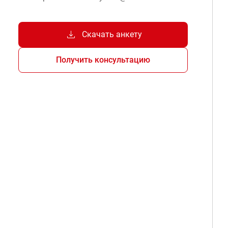
download
Скачать анкету
Получить консультацию