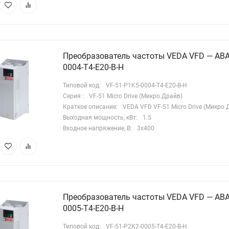
моженного союза и имеет необходимые разрешительные
кументы для применения на территории РФ. Для
очнения наличия, а также информации о том, где купить
стотный преобразователь данной модели и какова
Преобразователь частоты VEDA VFD — ABA
туальная цена частотного преобразователя, следует
0004-T4-E20-B-H
ращаться к официальным дистрибьюторам компании
DA MC.
Типовой код:
VF-51-P1K5-0004-T4-E20-B-H
Серия :
VF-51 Micro Drive (Микро Драйв)
Краткое описание:
VEDA VFD VF-51 Micro Drive (Микро 
Выходная мощность, кВт:
1.5
Входное напряжение, В:
3х400
Преобразователь частоты VEDA VFD — ABA
0005-T4-E20-B-H
Типовой код:
VF-51-P2K2-0005-T4-E20-B-H