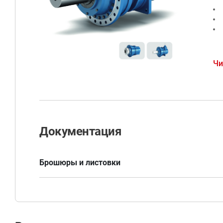
Пл
Чи
ко
ис
но
Пр
Документация
сп
Брошюры и листовки
Брошюра VEDA GM.pdf
Ре
сп