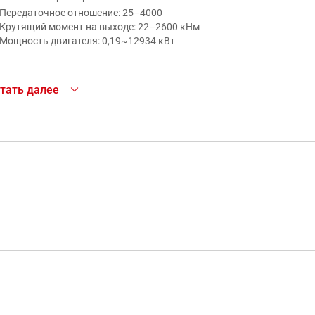
Передаточное отношение: 25–4000
Крутящий момент на выходе: 22–2600 кНм
Мощность двигателя: 0,19~12934 кВт
анетарные редукторы имеют высокий вращающий момент и
тать далее
мпактный корпус с большим набором опций и вариантов
полнения. Диапазон передаточных чисел от 25 до 4000,
минальный крутящий момент 22–2600 кНм.
еимущества редукторов и мотор-редукторов VEDA:
Широкий модельный ряд, возможность изготовления
ециализированных решений
Доступная цена
Передовое производственное оборудование
Высокая надежность и износостойкость
100%-й контроль качества
Каталог по выбору VEDA GM Индустриальные
дукторы и мотор-редукторы VEDA позволяют решать широкий
редукторы.pdf
ектр задач в различных областях и применениях, например,