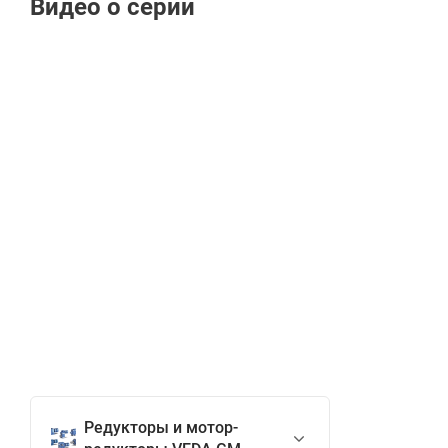
Видео о серии
та
ме
ли
Редукторы и мотор-