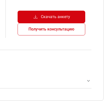
download
Скачать анкету
Получить консультацию
expand_more
Каталог по выбору VEDA GM.pdf