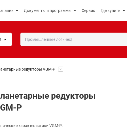
 знаний
Документы и программы
Сервис
Где купить
В
анетарные редукторы VGM-P
ланетарные редукторы
GM-P
хнические характеристики VGM-P: