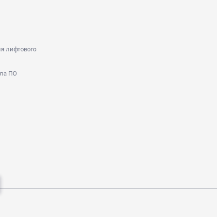
я лифтового
ла ПО