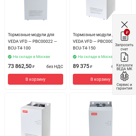
₽
Тормозные модули для
Тормозные модули для
VEDA VFD — PBC00022 —
VEDA VFD — PBC00023 —
Запросить
BCU-T4-100
BCU-T4-150
счет
На складе в Москве
На складе в Москве
73 862,50
89 375
Каталоги
без НДС
без НДС
₽
₽
ВЕДА МК
В корзину
В корзину
Сервис и
гарантия