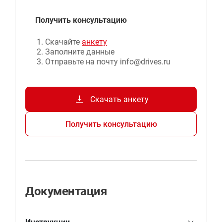
частотных преобразователей мощностью от 22
Получить консультацию
до 250 кВт и напряжением питания 380-660В.
Скачайте
анкету
Заполните данные
Отправьте на почту info@drives.ru
download
Скачать анкету
Получить консультацию
Документация