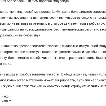
ния более сложный, чем простая синусоида.
 широтно-импульсной модуляции ШИМ, как в большинстве совреме
жением, посылая на двигатель серии импульсов высокого напряжен
сы могут вызывать резонанс в статоре двигателя или в ребрах охл
в слышимом звуковом диапазоне. Этот механический резонанс заст
здражающий высокий звук.
ольшинство преобразователей частоты с широтно-импульсной мо
 в котором человеческое ухо наиболее чувствительно, и где обычн
тоту, большинство людей считает его очень раздражающим. Высо
точника.
на входе в преобразователь частоты. В общем случае, нельзя услы
малое количество материала может вибрировать, а усилия не слишко
й жужжащий звук, так как их обмотки концентрируют магнитные п