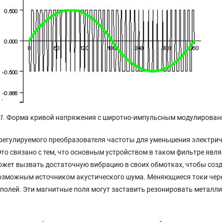
1.
Форма кривой напряжения с широтно-импульсным модулирова
регулируемого преобразователя частоты для уменьшения электрич
Это связано с тем, что основным устройством в таком фильтре явл
может вызвать достаточную вибрацию в своих обмотках, чтобы со
возможным источником акустического шума. Меняющиеся токи чере
лей. Эти магнитные поля могут заставить резонировать металлич