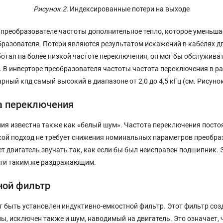
Рисунок 2.
Индексированные потери на выходе
преобразователе частоты дополнительное тепло, которое уменьша
разователя. Потери являются результатом искажений в кабелях дв
ботал на более низкой частоте переключения, он мог бы обслужива
 В инверторе преобразователя частоты частота переключения в ра
рный кпд самый высокий в диапазоне от 2,0 до 4,5 кГц (см. Рисунок
а переключения
я известна также как «белый шум». Частота переключения постоя
кой подход не требует снижения номинальных параметров преобра
 двигатель звучать так, как если бы был неисправен подшипник. 
чти таким же раздражающим.
ной фильтр
 быть установлен индуктивно-емкостной фильтр. Этот фильтр соз
, исключен также и шум, наводимый на двигатель. Это означает, 