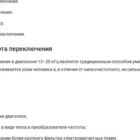
лючения.
чения.
р.
реключения.
ота переключения
ния в диапазоне 12–20 кГц является традиционным способом уме
ивается ухом человека и, в отличие от низкочастотного, не сильн
и двигателя;
в виде тепла в преобразователе частоты;
вании более крупного фильтра электромагнитных помех.