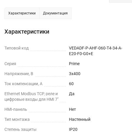
Характеристики
Документация
Характеристики
Типовой код
VEDADF-P-AHF-060-T4-34-A-
E20-F0-G0+E
Серия
Prime
Напряжение, В
3х400
Ток компенсации, А
60
Ethernet Modbus TCP, реле и
Да
цифровые входы для HMI 7''
HMI-панель
Нет
Тип монтажа
Настенный
Степень защиты
IP20