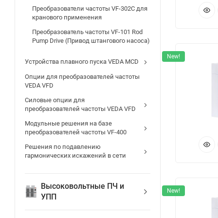
на
Преобразователи частоты VF-302C для
кранового применения
Э
Преобразователь частоты VF-101 Rod
Pump Drive (Привод штангового насоса)
х
New!
Устройства плавного пуска VEDA MCD
Пр
Опции для преобразователей частоты
об
VEDA VFD
15
Силовые опции для
преобразователей частоты VEDA VFD
Да
те
Модульные решения на базе
преобразователей частоты VF-400
пр
Решения по подавлению
В 
гармонических искажений в сети
дв
оп
Высоковольтные ПЧ и
New!
ре
УПП
по