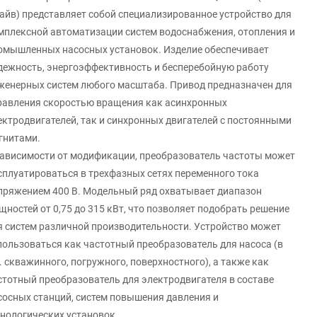
айв) представляет собой специализированное устройство для
мплексной автоматизации систем водоснабжения, отопления и
омышленных насосных установок. Изделие обеспечивает
дежность, энергоэффективность и бесперебойную работу
женерных систем любого масштаба. Привод предназначен для
равления скоростью вращения как асинхронных
ектродвигателей, так и синхронных двигателей с постоянными
гнитами.
зависимости от модификации, преобразователь частоты может
сплуатироваться в трехфазных сетях переменного тока
пряжением 400 В. Модельный ряд охватывает диапазон
щностей от 0,75 до 315 кВт, что позволяет подобрать решение
я систем различной производительности. Устройство может
пользоваться как частотный преобразователь для насоса (в
ч. скважинного, погружного, поверхностного), а также как
стотный преобразователь для электродвигателя в составе
сосных станций, систем повышения давления и
хнологических установок.