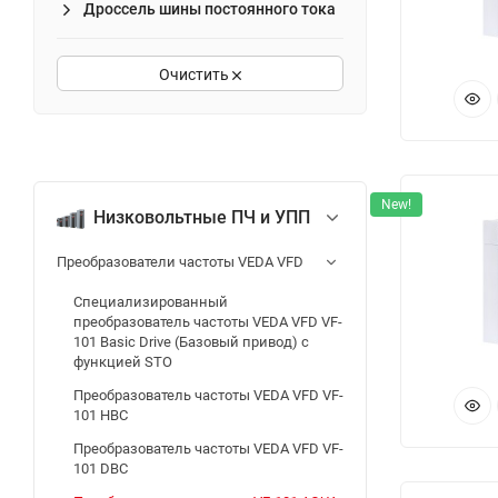
во
Дроссель шины постоянного тока
ча
Очистить
Уп
ци
ру
ча
пр
New!
Низковольтные ПЧ и УПП
Дл
Преобразователи частоты VEDA VFD
пр
RT
Специализированный
преобразователь частоты VEDA VFD VF-
101 Basic Drive (Базовый привод) с
Сп
функцией STO
вк
Преобразователь частоты VEDA VFD VF-
101 HBC
— 
Преобразователь частоты VEDA VFD VF-
не
101 DBC
да