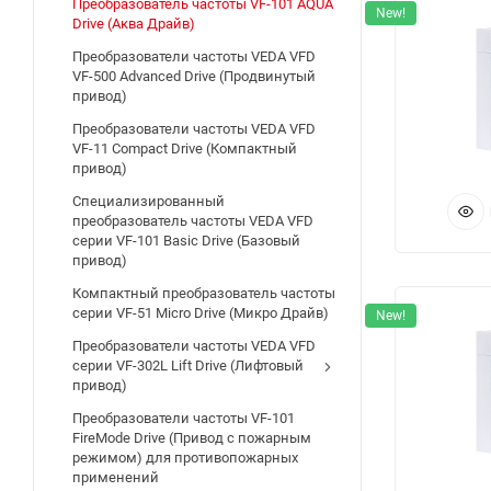
Преобразователь частоты VF-101 AQUA
— 
New!
Drive (Аква Драйв)
св
Преобразователи частоты VEDA VFD
ко
VF-500 Advanced Drive (Продвинутый
— 
привод)
пр
Преобразователи частоты VEDA VFD
— 
VF-11 Compact Drive (Компактный
привод)
— 
Специализированный
— 
преобразователь частоты VEDA VFD
— 
серии VF-101 Basic Drive (Базовый
— 
привод)
уп
Компактный преобразователь частоты
да
серии VF-51 Micro Drive (Микро Драйв)
New!
— 
Преобразователи частоты VEDA VFD
серии VF-302L Lift Drive (Лифтовый
(а
привод)
— 
Преобразователи частоты VF-101
те
FireMode Drive (Привод с пожарным
— 
режимом) для противопожарных
— 
применений