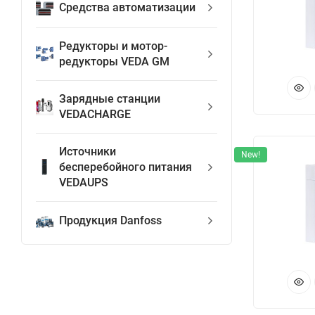
Средства автоматизации
По
по
Редукторы и мотор-
сх
редукторы VEDA GM
по
О
Зарядные станции
VEDACHARGE
— 
Источники
на
New!
бесперебойного питания
— 
VEDAUPS
— 
— 
Продукция Danfoss
— 
— 
С
Из