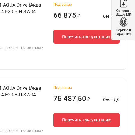
 AQUA Drive (Аква
Под заказ
Каталоги
T4-E20-B-H-SW04
66 875
ВЕДА МК
без НДС
₽
Сервис и
гарантия
Получить консультацию
 напряжения, погрешность
 AQUA Drive (Аква
Под заказ
T4-E20-B-H-SW04
75 487,50
без НДС
₽
Получить консультацию
 напряжения, погрешность