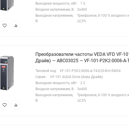
зможность подключать внешние тормозные резисторы для
Выходная мощность, кВт:
1.5
стотного преобразователя.
Входное напряжение, В:
3х400
Выходное напряжение,
Трехфазное, 0-100 % входного
равление работой осуществляется посредством встроенной
В:
±2,5%
фровой панели оператора с потенциометром. Панель имеет
сифицированный интерфейс, что упрощает настройку
стотного преобразователя при вводе в эксплуатацию и в
оцессе обслуживания.
Преобразователи частоты VEDA VFD VF-101
Драйв) — ABC03025 — VF-101-P2K2-0006-A-
я интеграции в автоматизированные системы управления
едусмотрен интерфейс RS-485 с поддержкой протокола Modbus
Типовой код:
VF-101-P2K2-0006-A-T4-E20-B-H-SW04
U.
Серия :
VF-101 AQUA Drive (Аква Драйв)
Выходная мощность, кВт:
2.2
Входное напряжение, В:
3х400
ециализированный функционал серии AQUA Drive (Аква Драйв)
Выходное напряжение,
Трехфазное, 0-100 % входного
лючает:
В:
±2,5%
Возможность задания частоты по разности и комбинации
скольких аналоговых сигналов (например, по разности
вления и расхода);