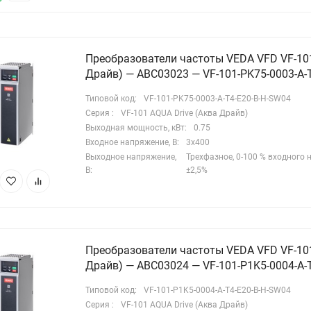
монтажа устройства.
ектронные платы имеют специальное защитное покрытие
асса 3С3, предохраняющее компоненты от воздействия влаги,
Преобразователи частоты VEDA VFD VF-101
рессивных сред и токопроводящей пыли. Данная мера
Драйв) — ABC03023 — VF-101-PK75-0003-A-
вышает надежность оборудования при эксплуатации в
Типовой код:
VF-101-PK75-0003-A-T4-E20-B-H-SW04
благоприятных промышленных условиях.
Серия :
VF-101 AQUA Drive (Аква Драйв)
Выходная мощность, кВт:
0.75
ункциональные возможности
Входное напряжение, В:
3х400
Выходное напряжение,
Трехфазное, 0-100 % входного
В:
±2,5%
стотный преобразователь VF-101 AQUA Drive (Аква Драйв)
нащен встроенным фильтром электромагнитной
вместимости, что исключает необходимость установки
ешних фильтрующих устройств и упрощает подключение
стотного преобразователя. Для мощностей от 45 кВт и выше в
Преобразователи частоты VEDA VFD VF-101
ено постоянного тока встроен дроссель, позволяющий снизить
Драйв) — ABC03024 — VF-101-P1K5-0004-A-
овень гармонических искажений (менее 45% THiD). Наличие
Типовой код:
VF-101-P1K5-0004-A-T4-E20-B-H-SW04
троенного тормозного прерывателя (до 22 кВт) дает
Серия :
VF-101 AQUA Drive (Аква Драйв)