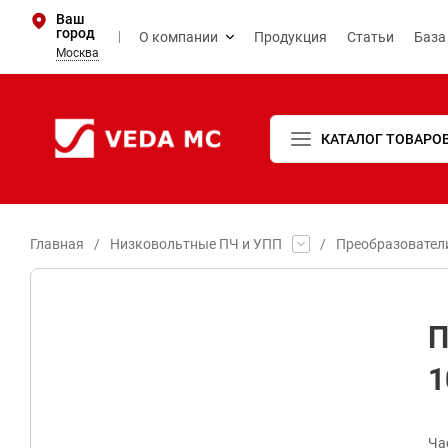
Ваш
город
О компании
Продукция
Статьи
База
Москва
КАТАЛОГ ТОВАРО
Главная
/
Низковольтные ПЧ и УПП
/
Преобразовател
П
1
Ча