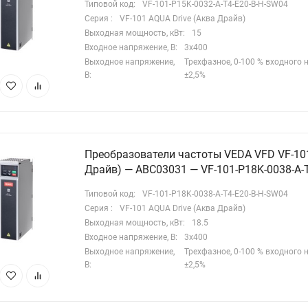
Типовой код:
VF-101-P15K-0032-A-T4-E20-B-H-SW04
лная инструкция частотного преобразователя содержит
Серия :
VF-101 AQUA Drive (Аква Драйв)
дробное описание параметров, методов программирования и
Выходная мощность, кВт:
15
ем подключения. Документация на русском языке
Входное напряжение, В:
3х400
ставляется в комплекте с устройством.
Выходное напряжение,
Трехфазное, 0-100 % входного
В:
±2,5%
бласти применения
Насосные станции водоснабжения (в т.ч. для скважинных
сосов);
Преобразователи частоты VEDA VFD VF-101
Системы повышения давления;
Драйв) — ABC03031 — VF-101-P18K-0038-A-
Системы отопления и теплоснабжения;
Типовой код:
VF-101-P18K-0038-A-T4-E20-B-H-SW04
Циркуляционные насосные установки;
Серия :
VF-101 AQUA Drive (Аква Драйв)
Промышленные насосные станции;
Выходная мощность, кВт:
18.5
Системы водоподготовки и орошения.
Входное напряжение, В:
3х400
Выходное напряжение,
Трехфазное, 0-100 % входного
оответствие требованиям
В:
±2,5%
делие соответствует техническим регламентам Таможенного