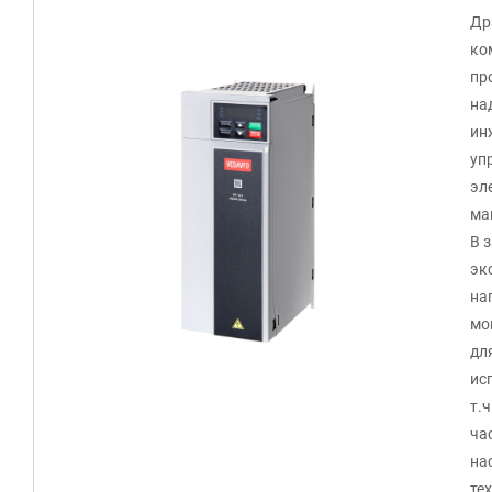
Др
ко
пр
на
ин
уп
эл
ма
В 
эк
на
мо
дл
ис
т.
ча
на
те