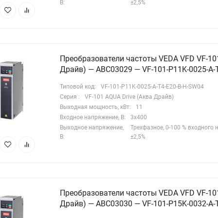
В:
±2,5%
сосов.
ксплуатационные
арактеристики
Преобразователи частоты VEDA VFD VF-101
Драйв) — ABC03029 — VF-101-P11K-0025-A-
еобразователи частоты серии VF-101 AQUA Drive (Аква Драйв)
еспечивают стабильную работу при длине моторного кабеля до
Типовой код:
VF-101-P11K-0025-A-T4-E20-B-H-SW04
0 метров без снижения номинальных выходных параметров.
Серия :
VF-101 AQUA Drive (Аква Драйв)
Выходная мощность, кВт:
11
нная характеристика актуальна при построении объектов с
Входное напряжение, В:
3х400
рриториально распределенным оборудованием, в частности
Выходное напряжение,
Трехфазное, 0-100 % входного
и работе с погружными насосами.
В:
±2,5%
устройстве реализована функция автоматической адаптации к
игателю (с вращением и без), которая позволяет точно
ределить параметры подключенного мотора для оптимального
жима работы. Это обеспечивает высокие энергетические
Преобразователи частоты VEDA VFD VF-101
Драйв) — ABC03030 — VF-101-P15K-0032-A-
казатели системы «преобразователь-двигатель».