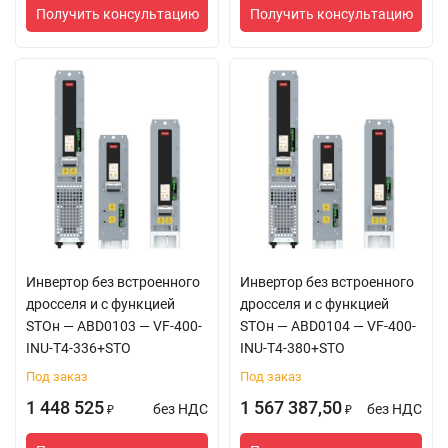
Получить консультацию
Получить консультацию
Время отклика на
SVC управление: ≤5
изменение
мс
крутящего
FVC управление: ≤5
момента
мс
Пусковой
SVC управление: 0,5
крутящий момент
Гц/150% от номин.
момента
FVC управление: 0
Гц/200% от номин.
Инвертор без встроенного
Инвертор без встроенного
момента
дросселя и с функцией
дросселя и с функцией
Функциональные
Функции защиты
Короткое замыкание,
STOн — ABD0103 — VF-400-
STOн — ABD0104 — VF-400-
особенности
перегрузка по току,
INU-T4-336+STO
INU-T4-380+STO
перенапряжение,
Под заказ
Под заказ
пониженное
1 448 525
1 567 387,50
напряжение, обрыв
без НДС
без НДС
₽
₽
фазы, перегрев,