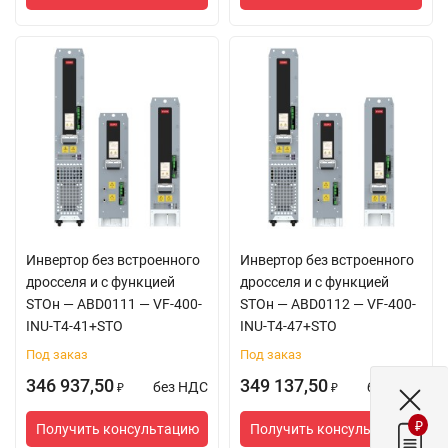
Требования к
Рабочая
-10
℃
~ 50
℃
,
окружающей
температура
при температуре
среде
выше 40℃
снижаются
номинальные
характеристики
модуля (снижение
номинальных
характеристик на 1%
на каждый 1 ℃),
Инвертор без встроенного
Инвертор без встроенного
дросселя и с функцией
дросселя и с функцией
максимальная
STOн — ABD0111 — VF-400-
STOн — ABD0112 — VF-400-
INU-T4-41+STO
INU-T4-47+STO
температура
окружающей среды
Под заказ
Под заказ
50 ℃
346 937,50
349 137,50
без НДС
без НДС
₽
₽
Рабочая
5
～
95 %
отн.
₽
влажность
влажности, без
Получить консультацию
Получить консультацию