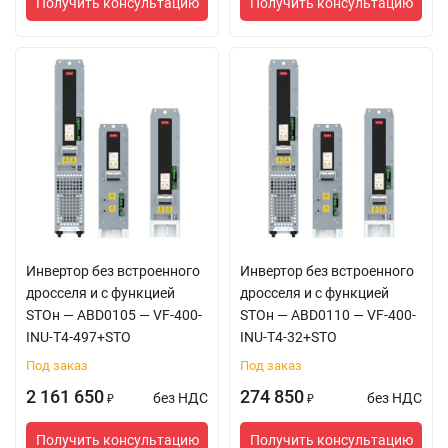
Получить консультацию
Получить консультацию
перегрузка и обрыв
связи с энкодером и
т.д.
Стандартные
Скалярное и
функции
векторное
управление, функция
автоматической
подстройки
напряжения,
мультизадание
скорости и частоты,
Инвертор без встроенного
Инвертор без встроенного
реверс,
дросселя и с функцией
дросселя и с функцией
дифференциальная
STOн — ABD0105 — VF-400-
STOн — ABD0110 — VF-400-
компенсация
INU-T4-497+STO
INU-T4-32+STO
вращения,
Под заказ
Под заказ
компенсация
2 161 650
274 850
без НДС
без НДС
₽
₽
крутящего момента,
ПИД-регулирование
Получить консультацию
Получить консультацию