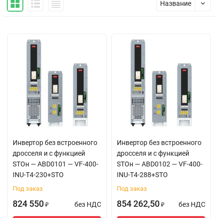
Название
FVC
управление:
1:1000
Точность скорости
SVC управление:
5%
от номин.
скорости (
асинхронный
электродвигатель)
0,2%
от номин.
скорости (
Инвертор без встроенного
Инвертор без встроенного
синхронный
дросселя и с функцией
дросселя и с функцией
электродвигатель)
STOн — ABD0101 — VF-400-
STOн — ABD0102 — VF-400-
INU-T4-230+STO
INU-T4-288+STO
FVC управление:
Под заказ
Под заказ
824 550
854 262,50
±0,01%
от номин.
без НДС
без НДС
₽
₽
скорости