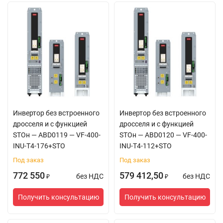
Синусоидальная
вибрация:
10Гц~57Гц,
амплитуда вибрации
0,075мм
57Гц~150Гц,
виброускорение 10м/
с²
Инвертор без встроенного
Инвертор без встроенного
Ударная нагрузка
Стандарт:
дросселя и с функцией
дросселя и с функцией
STOн — ABD0119 — VF-400-
STOн — ABD0120 — VF-400-
Испытание Ea по
INU-T4-176+STO
INU-T4-112+STO
стандарту IEC 60068-
Под заказ
Под заказ
2-27:2008
772 550
579 412,50
без НДС
без НДС
₽
₽
Полусинусоидальный
Получить консультацию
Получить консультацию
импульс: