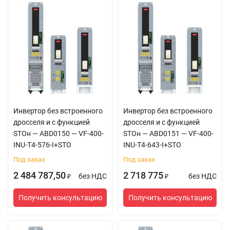
виброускорение 50
м/с², время 30 мс
Способ
Встроенный
охлаждения
вентилятор
принудительного
охлаждения
Инвертор без встроенного
Инвертор без встроенного
дросселя и с функцией
дросселя и с функцией
STOн — ABD0150 — VF-400-
STOн — ABD0151 — VF-400-
INU-T4-576-I+STO
INU-T4-643-I+STO
Под заказ
Под заказ
2 484 787,50
2 718 775
без НДС
без НДС
₽
₽
Получить консультацию
Получить консультацию