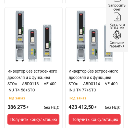
выпадения
Запросить
конденсата
счет
Температура
-40
～
70 °С
хранения
Каталоги
ВЕДА МК
Влажность при
5
～
95 %
отн.
хранении
влажности, без
Сервис и
выпадения
гарантия
конденсата
Уровень
2 уровень
загрязнения
Инвертор без встроенного
Инвертор без встроенного
Показатель
Класс III
дросселя и с функцией
дросселя и с функцией
перенапряжения
STOн — ABD0113 — VF-400-
STOн — ABD0114 — VF-400-
Класс защиты
IP00
INU-T4-58+STO
INU-T4-77+STO
Покрытие плат
3C3
Под заказ
Под заказ
Уровень шума
≤85 дБ (A)
386 275
423 412,50
без НДС
без НДС
Высота установки
Высота над уровнем
₽
₽
над уровнем моря
моря ниже 1000 м:
Получить консультацию
Получить консультацию