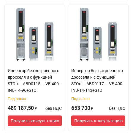
100% полная
нагрузка (без
снижения)
Высота над уровнем
моря более 1000 м:
снижение на 1% на
каждые 100 м
высоты.
Инвертор без встроенного
Инвертор без встроенного
дросселя и с функцией
дросселя и с функцией
Максимальная
STOн — ABD0115 — VF-400-
STOн — ABD0117 — VF-400-
высота - 4000 м.
INU-T4-96+STO
INU-T4-143+STO
Механические
Виброустойчивость
Стандарт:
Под заказ
Под заказ
характеристики
Испытание Fc по
489 187,50
653 700
без НДС
без НДС
₽
₽
стандарту IEC 60068-
2-6
Получить консультацию
Получить консультацию