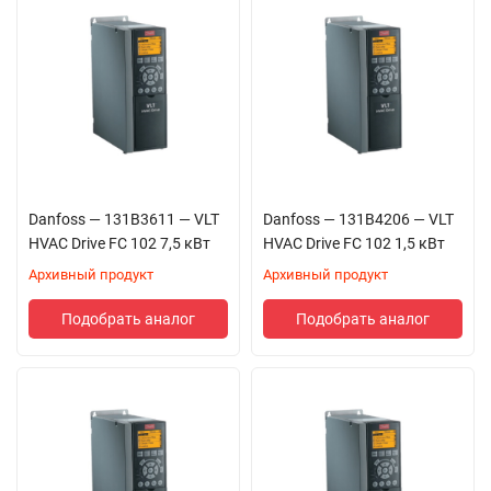
защиту оборудования:
Защита от короткого замыкания
—
отключение выходной цепи при превышении
тока, индикация ошибки.
Защита от обрыва фазы
— контроль фаз с
настраиваемым временем реакции (заводская
настройка — 1000 мс).
Защита от блокировки ротора
—
предотвращение перегрева обмоток при
Danfoss — 131B3611 — VLT
Danfoss — 131B4206 — VLT
механической блокировке.
HVAC Drive FC 102 7,5 кВт
HVAC Drive FC 102 1,5 кВт
Защита от несимметричности фаз
—
Архивный продукт
Архивный продукт
отключение при асимметрии напряжения.
Защита от перегрузки
— настройка
Подобрать аналог
Подобрать аналог
предельного крутящего момента и времени до
остановки.
Термозащита
— аварийное отключение при
критической температуре.
Защита от высокого напряжения
—
предотвращение повреждений при скачках.
Предел скорости
— задание верхнего и
нижнего порога частоты вращения.