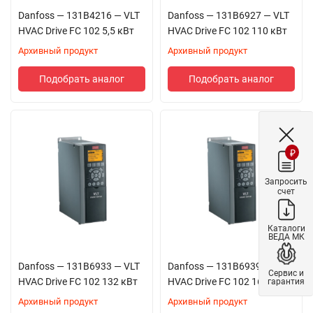
отсоединения от механизма.
Danfoss — 131B4216 — VLT
Danfoss — 131B6927 — VLT
Возможности интеграции и расширения
HVAC Drive FC 102 5,5 кВт
HVAC Drive FC 102 110 кВт
Архивный продукт
Архивный продукт
Поддерживаемые протоколы:
FC, Modbus RTU.
Опции панели управления:
графическая или
Подобрать аналог
Подобрать аналог
числовая LCP с комплектом для удалённого
монтажа.
Прикладные опции:
₽
плата подключения внешнего источника
Запросить
питания
+24
В
(MCB‑107);
счет
платы последовательной связи: Profibus
(MCA‑101), DeviceNet (MCA‑104), BACnet
(MCA‑109), LonWorks (MCA‑108);
Каталоги
ВЕДА МК
дополнительные вводы‑выводы:
универсальные (MCB 101), реле (MCB 105),
Danfoss — 131B6933 — VLT
аналоговые с питанием для часов (MCB‑109).
Danfoss — 131B6939 — VLT
Сервис и
HVAC Drive FC 102 132 кВт
Фильтры:
HVAC Drive FC 102 160 кВт
гарантия
Архивный продукт
Архивный продукт
фильтр гармоник (AHF 005/010);