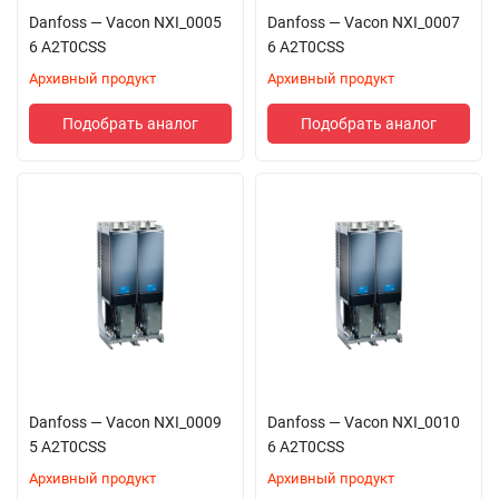
Система VACON NXP Common DC Bus эффективна
Danfoss — Vacon NXI_0005
Danfoss — Vacon NXI_0007
6 A2T0CSS
в следующих сферах:
6 A2T0CSS
Архивный продукт
Архивный продукт
конвейеры и роликовые транспортёры;
намоточные и размоточные станки;
Подобрать аналог
Подобрать аналог
краны и подъёмники;
приводы опор и тележек портальных кранов;
центрифуги;
лебёдки;
экскаваторы.
Danfoss — Vacon NXI_0009
Danfoss — Vacon NXI_0010
5 A2T0CSS
6 A2T0CSS
Архивный продукт
Архивный продукт