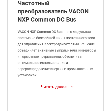
Частотный
преобразователь VACON
NXP Common DC Bus
VACON NXP Common DC Bus
— это модульная
система на базе общей шины постоянного тока
для управления электродвигателями. Решение
объединяет активные выпрямители, инверторы
и тормозные прерыватели, обеспечивая
оптимальное использование и
перераспределение энергии в промышленных
установках.
Ключевые характеристики
Читать далее
Напряжение питания и мощность:
3
×
380−500
В
— диапазон мощности
1
,
1−1850
кВт
;
3
×
525−690
В
— диапазон мощности
1
,
5−2000