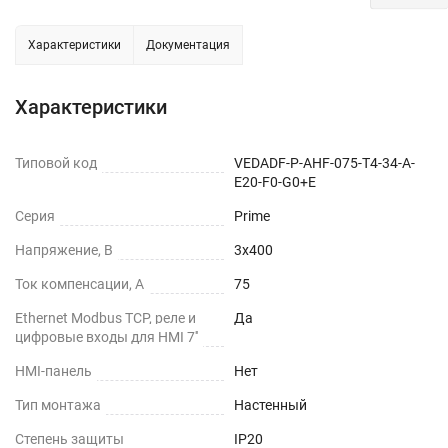
Характеристики
Документация
Характеристики
Типовой код
VEDADF-P-AHF-075-T4-34-A-
E20-F0-G0+E
Серия
Prime
Напряжение, В
3х400
Ток компенсации, А
75
Ethernet Modbus TCP, реле и
Да
цифровые входы для HMI 7''
HMI-панель
Нет
Тип монтажа
Настенный
Степень защиты
IP20