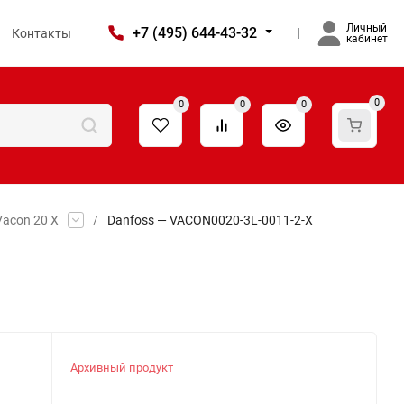
Личный
+7 (495) 644-43-32
Контакты
кабинет
0
0
0
0
acon 20 X
/
Danfoss — VACON0020-3L-0011-2-X
Архивный продукт