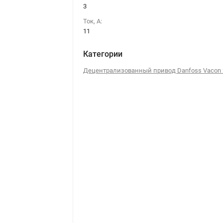
3
Ток, А:
11
Категории
Децентрализованный привод Danfoss Vacon 