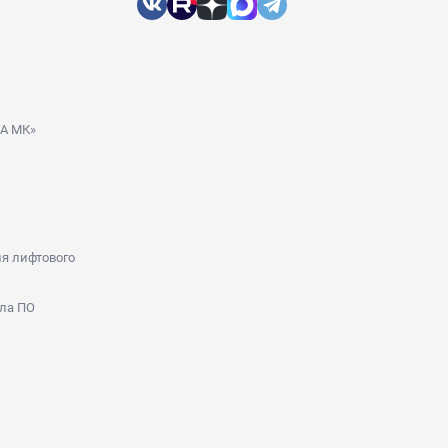
ДА МК»
я лифтового
ла ПО