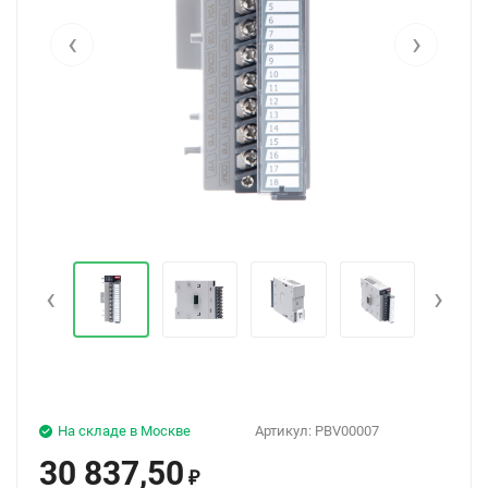
‹
›
‹
›
На складе в Москве
Артикул:
PBV00007
30 837,50
₽