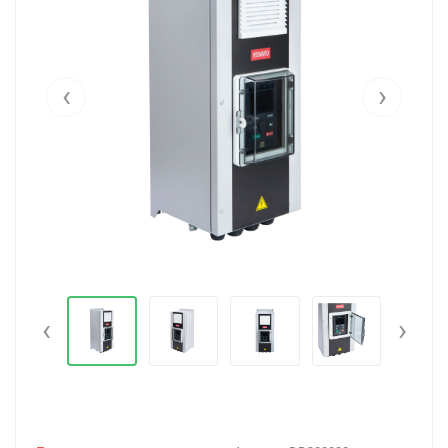
‹
›
‹
›