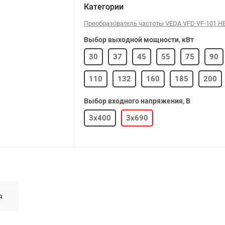
Категории
Преобразователь частоты VEDA VFD VF-101 H
Выбор выходной мощности, кВт
30
37
45
55
75
90
110
132
160
185
200
220
250
280
315
355
Выбор входного напряжения, В
3х400
3х690
400
450
500
560
630
я