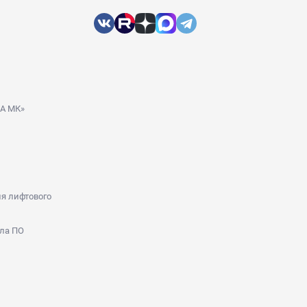
ДА МК»
я лифтового
ла ПО