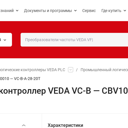
 знаний
Документы и программы
Сервис
Где купить
В
огические контроллеры VEDA PLC
/
Промышленный логическ
010 — VC-В-A-28-20T
онтроллер VEDA VC-B — CBV100
Характеристики
‹