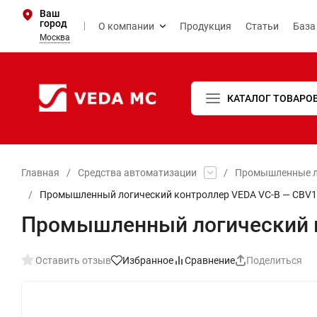
Ваш
город
О компании
Продукция
Статьи
База
Москва
КАТАЛОГ ТОВАРО
Главная
/
Средства автоматизации
/
Промышленные л
/
Промышленный логический контроллер VEDA VC-B — CBV10
Промышленный логический к
Оставить отзыв
Избранное
Сравнение
Поделиться