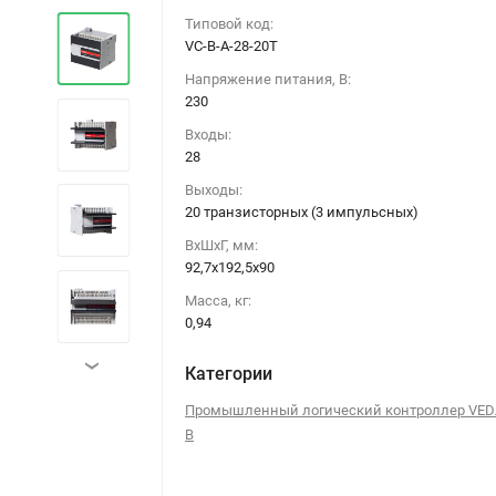
Типовой код:
VC-B-A-28-20T
Напряжение питания, В:
230
Входы:
28
Выходы:
20 транзисторных (3 импульсных)
ВхШхГ, мм:
92,7х192,5х90
Масса, кг:
0,94
›
Категории
Промышленный логический контроллер VED
B