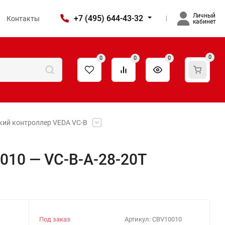
Личный
+7 (495) 644-43-32
Контакты
кабинет
0
0
0
0
ий контроллер VEDA VC-B
10 — VC-В-A-28-20T
Под заказ
Артикул:
CBV10010