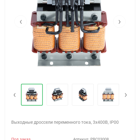
‹
›
‹
›
Выходные дроссели переменного тока, 3х400В, IP00
Под заказ
Артикул:
PBC03008