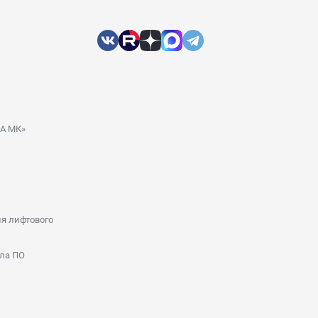
ДА МК»
я лифтового
ла ПО