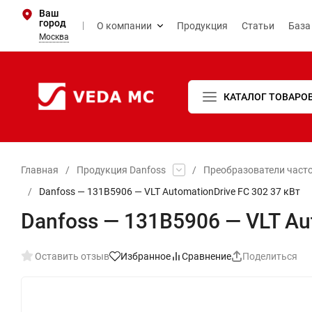
Ваш
город
О компании
Продукция
Статьи
База
Москва
КАТАЛОГ ТОВАРО
Главная
/
Продукция Danfoss
/
Преобразователи част
/
Danfoss — 131B5906 — VLT AutomationDrive FC 302 37 кВт
Danfoss — 131B5906 — VLT Au
Оставить отзыв
Избранное
Сравнение
Поделиться