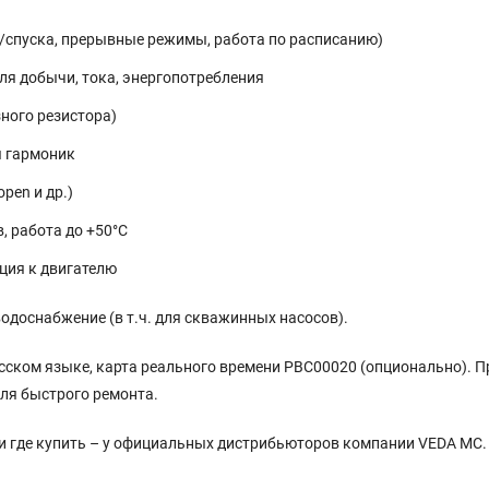
/спуска, прерывные режимы, работа по расписанию)
ля добычи, тока, энергопотребления
ного резистора)
я гармоник
pen и др.)
, работа до +50°C
ция к двигателю
одоснабжение (в т.ч. для скважинных насосов).
сском языке, карта реального времени PBC00020 (опционально). П
ля быстрого ремонта.
 и где купить – у официальных дистрибьюторов компании VEDA MC.