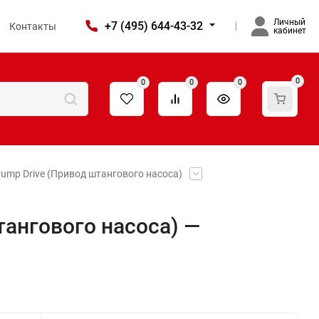
Личный
+7 (495) 644-43-32
Контакты
кабинет
0
0
0
0
ump Drive (Привод штангового насоса)
тангового насоса) —