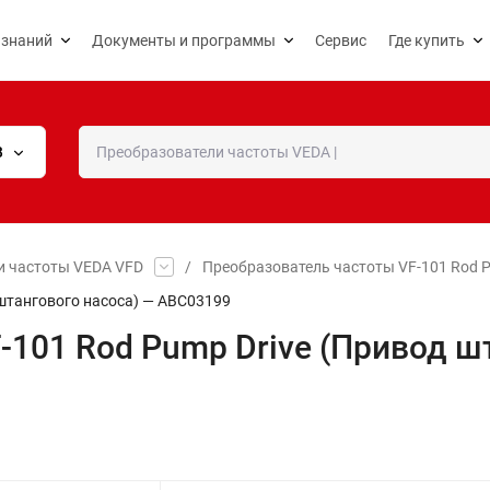
 знаний
Документы и программы
Сервис
Где купить
В
и частоты VEDA VFD
/
Преобразователь частоты VF-101 Rod P
 штангового насоса) — ABC03199
-101 Rod Pump Drive (Привод ш