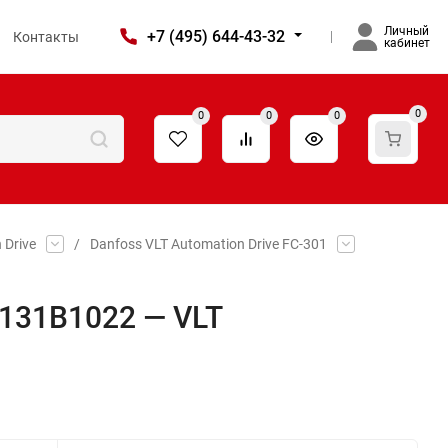
Личный
+7 (495) 644-43-32
Контакты
кабинет
0
0
0
0
 Drive
/
Danfoss VLT Automation Drive FC-301
 131B1022 — VLT