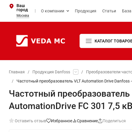
Ваш
город
О компании
Продукция
Статьи
База
Москва
КАТАЛОГ ТОВАРО
Главная
/
Продукция Danfoss
/
Преобразователи част
/
Частотный преобразователь VLT Automation Drive Danfoss —
Частотный преобразователь V
AutomationDrive FC 301 7,5 к
Оставить отзыв
Избранное
Сравнение
Поделиться