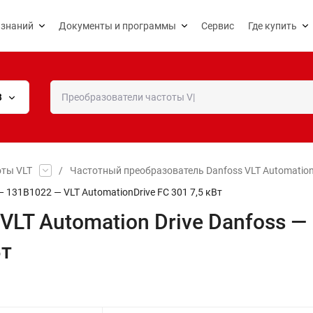
 знаний
Документы и программы
Сервис
Где купить
В
оты VLT
/
Частотный преобразователь Danfoss VLT Automation
 131B1022 — VLT AutomationDrive FC 301 7,5 кВт
LT Automation Drive Danfoss —
Вт