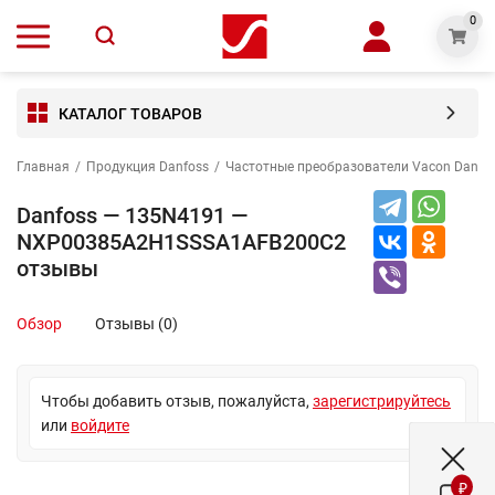
0
КАТАЛОГ ТОВАРОВ
Главная
/
Продукция Danfoss
/
Частотные преобразователи Vacon Danfo
Danfoss — 135N4191 —
NXP00385A2H1SSSA1AFB200C2
отзывы
Обзор
Отзывы (0)
Чтобы добавить отзыв, пожалуйста,
зарегистрируйтесь
или
войдите
₽