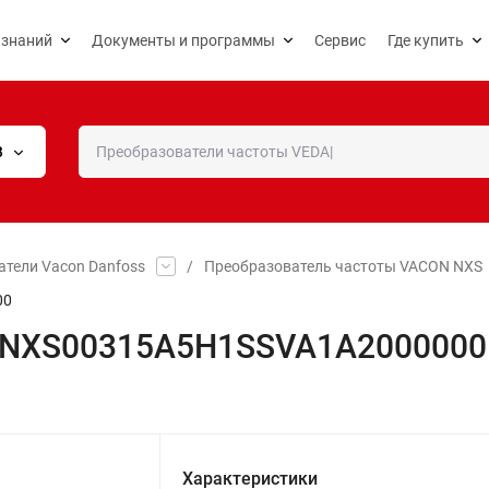
 знаний
Документы и программы
Сервис
Где купить
В
тели Vacon Danfoss
/
Преобразователь частоты VACON NXS
00
n NXS00315A5H1SSVA1A2000000
Характеристики