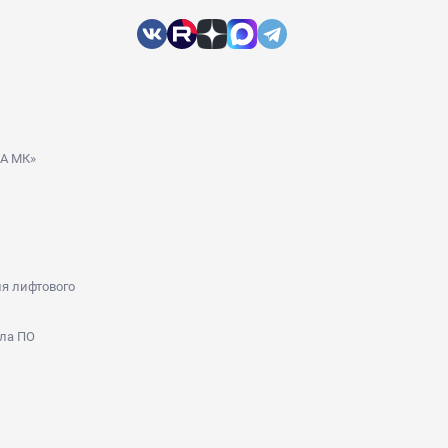
ДА МК»
я лифтового
ла ПО