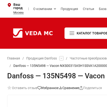
Ваш
город
О компании
Продукция
Статьи
База
Москва
КАТАЛОГ ТОВАРО
Главная
/
Продукция Danfoss
/
Частотные преобразова
/
Danfoss — 135N5498 — Vacon NXS00315A5H1SSVA1A20000
Danfoss — 135N5498 — Vaco
Оставить отзыв
Избранное
Сравнение
Поделиться