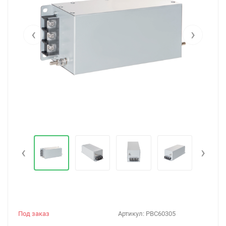
‹
›
‹
›
Под заказ
Артикул:
PBC60305