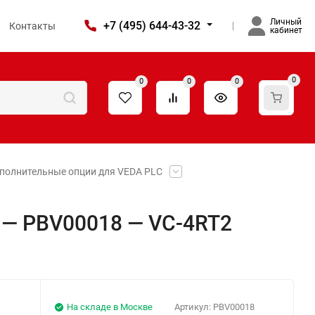
Личный
+7 (495) 644-43-32
Контакты
кабинет
0
0
0
0
полнительные опции для VEDA PLC
 — PBV00018 — VC-4RT2
На складе в Москве
Артикул:
PBV00018