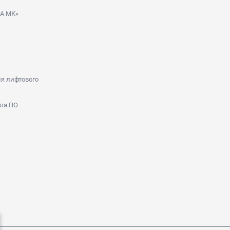
ДА МК»
я лифтового
ла ПО