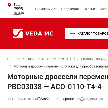
Ваш
город
О компании
Продукция
Статьи
База
Москва
КАТАЛОГ ТОВАРО
Главная
/
Низковольтные ПЧ и УПП
/
Силовые опции д
/
Моторные дроссели переменного тока для преобразовате
Моторные дроссели перемен
PBC03038 — ACO-0110-T4-4
Оставить отзыв
Избранное
Сравнение
Поделиться