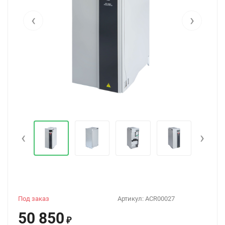
‹
›
‹
›
Под заказ
Артикул:
ACR00027
50 850
₽