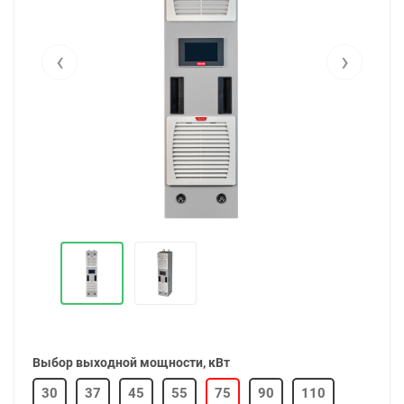
‹
›
Выбор выходной мощности, кВт
30
37
45
55
75
90
110