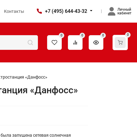
Личный
+7 (495) 644-43-32
Контакты
кабинет
0
0
0
0
ктростанция «Данфосс»
танция «Данфосс»
 была запущена сетевая солнечная