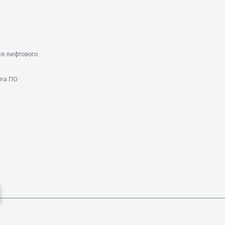
я лифтового
ла ПО