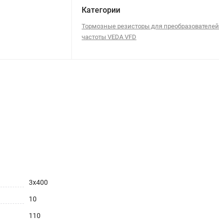
Категории
Тормозные резисторы для преобразователе
частоты VEDA VFD
3х400
10
110