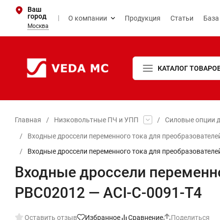
Ваш
город
О компании
Продукция
Статьи
База
Москва
КАТАЛОГ ТОВАРО
Главная
/
Низковольтные ПЧ и УПП
/
Силовые опции д
/
Входные дроссели переменного тока для преобразователе
/
Входные дроссели переменного тока для преобразователе
Входные дроссели переменно
PBC02012 — ACI-C-0091-T4
Оставить отзыв
Избранное
Сравнение
Поделиться