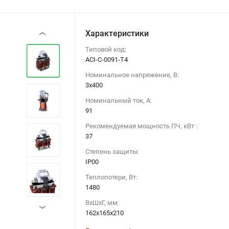
Характеристики
‹
Типовой код:
ACI-C-0091-T4
Номинальное напряжение, В:
3х400
Номинальный ток, А:
91
Рекомендуемая мощность ПЧ, кВт :
37
Степень защиты:
IP00
Теплопотери, Вт:
1480
ВхШхГ, мм:
›
162х165х210