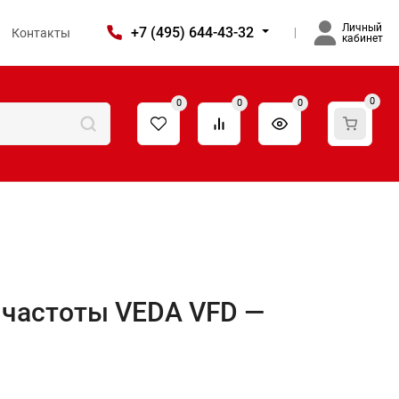
Личный
+7 (495) 644-43-32
Контакты
кабинет
0
0
0
0
 частоты VEDA VFD —