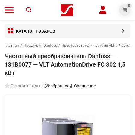
0
КАТАЛОГ ТОВАРОВ
Главная
/
Продукция Danfoss
/
Преобразователи частоты VLT
/
Частотны
Частотный преобразователь Danfoss —
131B0077 — VLT AutomationDrive FC 302 1,5
кВт
Оставить отзыв
Избранное
Сравнение