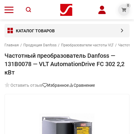
0
КАТАЛОГ ТОВАРОВ
Главная
/
Продукция Danfoss
/
Преобразователи частоты VLT
/
Частотны
Частотный преобразователь Danfoss —
131B0078 — VLT AutomationDrive FC 302 2,2
кВт
Оставить отзыв
Избранное
Сравнение