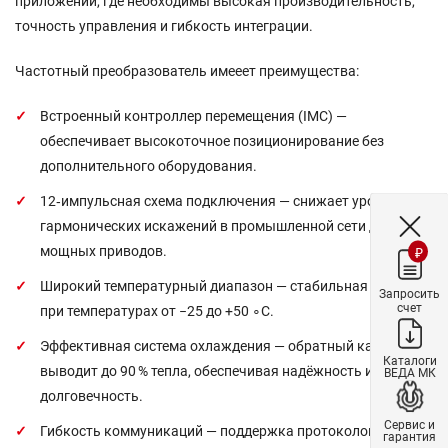
приложений, где необходимы высокая производительность,
точность управления и гибкость интеграции.
Частотный преобразователь имееет преимущества:
Встроенный контроллер перемещения (IMC) —
обеспечивает высокоточное позиционирование без
дополнительного оборудования.
12‑импульсная схема подключения — снижает уровень
гармонических искажений в промышленной сети для
мощных приводов.
₽
Широкий температурный диапазон — стабильная работа
Запросить
счет
при температурах от
−25
до
+50
∘
C
.
Эффективная система охлаждения — обратный канал
Каталоги
выводит до 90 % тепла, обеспечивая надёжность и
ВЕДА МК
долговечность.
Сервис и
Гибкость коммуникаций — поддержка протоколов
гарантия