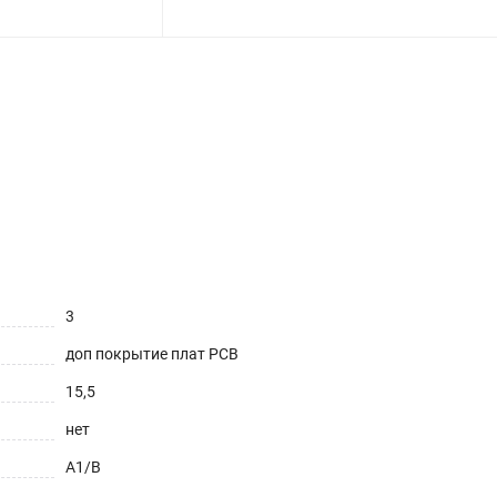
3
доп покрытие плат РСВ
15,5
нет
А1/В