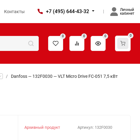
Личный
+7 (495) 644-43-32
Контакты
кабинет
0
0
0
0
/
Danfoss — 132F0030 — VLT Micro Drive FC-051 7,5 кВт
Архивный продукт
Артикул:
132F0030