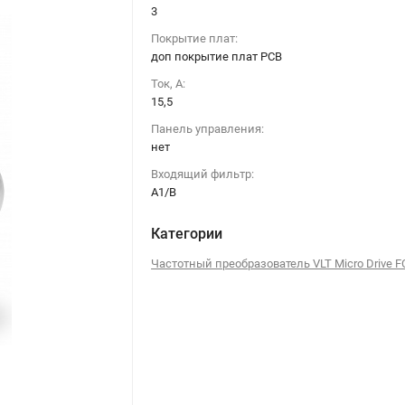
3
Покрытие плат:
доп покрытие плат РСВ
Ток, А:
15,5
Панель управления:
нет
Входящий фильтр:
А1/В
Категории
Частотный преобразователь VLT Micro Drive F