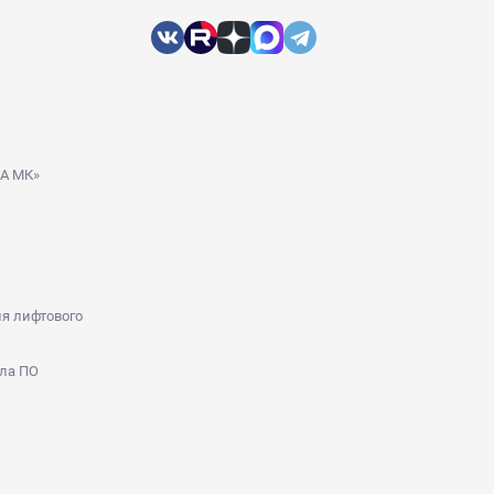
ДА МК»
я лифтового
ла ПО