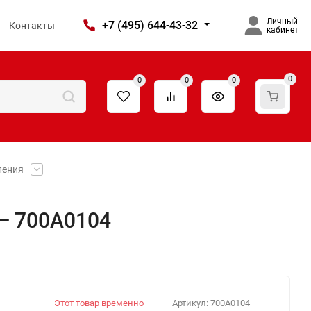
Личный
+7 (495) 644-43-32
Контакты
кабинет
0
0
0
0
ления
— 700A0104
Этот товар временно
Артикул:
700A0104