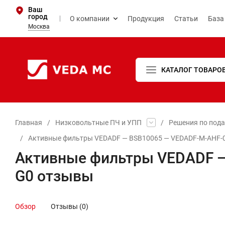
Ваш
город
О компании
Продукция
Статьи
База
Москва
КАТАЛОГ ТОВАРО
Главная
/
Низковольтные ПЧ и УПП
/
Решения по пода
/
Активные фильтры VEDADF — BSB10065 — VEDADF-M-AHF-05
Активные фильтры VEDADF —
G0 отзывы
Обзор
Отзывы (0)