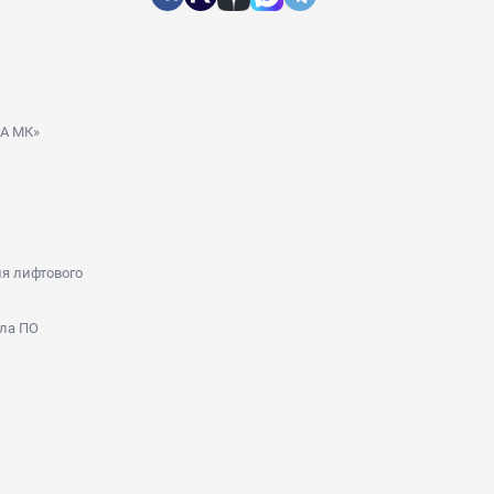
ДА МК»
я лифтового
ла ПО