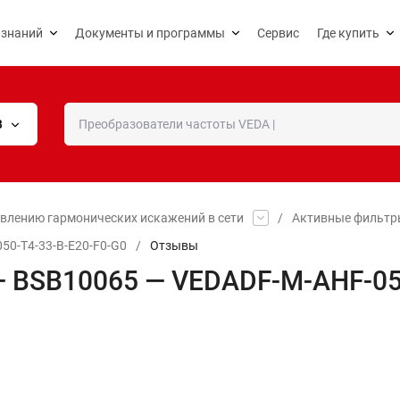
 знаний
Документы и программы
Сервис
Где купить
В
влению гармонических искажений в сети
/
Активные фильтр
0-T4-33-B-E20-F0-G0
/
Отзывы
 BSB10065 — VEDADF-M-AHF-050