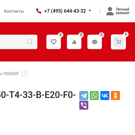
Личный
+7 (495) 644-43-32
Контакты
кабинет
0
0
0
0
ы VEDADF
-T4-33-B-E20-F0-