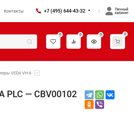
Личный
+7 (495) 644-43-32
Контакты
кабинет
0
0
0
0
ры VEDA VH-6​​​
A PLC — CBV00102