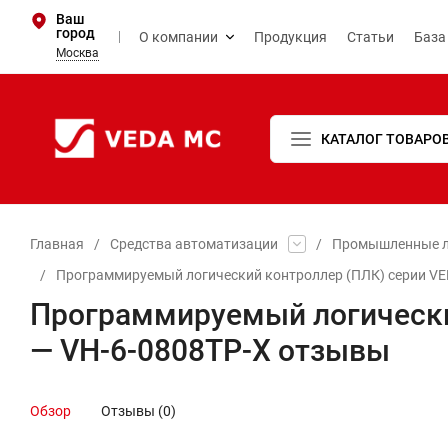
Ваш
город
О компании
Продукция
Статьи
База
Москва
КАТАЛОГ ТОВАРО
Главная
/
Средства автоматизации
/
Промышленные л
/
Программируемый логический контроллер (ПЛК) серии VE
Программируемый логически
— VH-6-0808TP-X отзывы
Обзор
Отзывы (0)