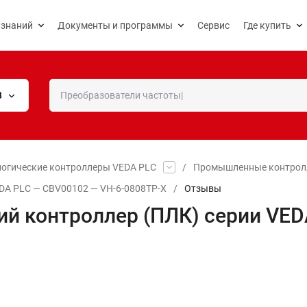
 знаний
Документы и программы
Сервис
Где купить
В
огические контроллеры VEDA PLC
/
​Промышленные контролле
DA PLC — CBV00102 — VH-6-0808TP-X
/
Отзывы
й контроллер (ПЛК) серии VED