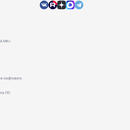
ДА МК»
я лифтового
ла ПО