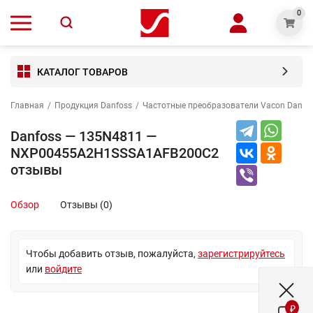
0
КАТАЛОГ ТОВАРОВ
Главная
/
Продукция Danfoss
/
Частотные преобразователи Vacon Danfo
Danfoss — 135N4811 —
NXP00455A2H1SSSA1AFB200C2
отзывы
Обзор
Отзывы (0)
Чтобы добавить отзыв, пожалуйста,
зарегистрируйтесь
или
войдите
₽