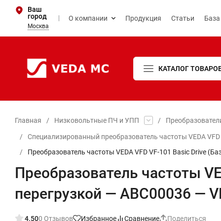
Ваш
город
О компании
Продукция
Статьи
База
Москва
КАТАЛОГ ТОВАРО
Главная
/
Низковольтные ПЧ и УПП
/
Преобразовател
/
Специализированный преобразователь частоты VEDA VFD се
/
Преобразователь частоты VEDA VFD VF-101 Basic Drive (Б
Преобразователь частоты VED
перегрузкой — ABC00036 — V
4.50
0 Отзывов
Избранное
Сравнение
Поделиться