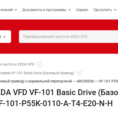
 знаний
Документы и программы
Сервис
Где купить
В
и частоты VEDA VFD
рии VF-101 Basic Drive (Базовый привод)
азовый привод) c нормальной перегрузкой — ABC00036 — VF-101-P55
A VFD VF-101 Basic Drive (Баз
F-101-P55K-0110-A-T4-E20-N-H