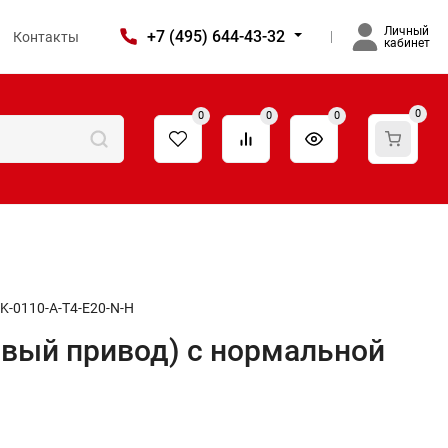
Личный
+7 (495) 644-43-32
Контакты
кабинет
0
0
0
0
K-0110-A-T4-E20-N-H
овый привод) c нормальной