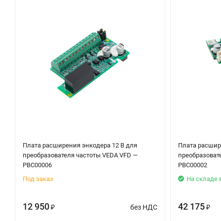
Плата расширения энкодера 12 В для
Плата расшире
преобразователя частоты VEDA VFD —
преобразоват
PBC00006
PBC00002
Под заказ
На складе 
12 950
42 175
без НДС
₽
₽