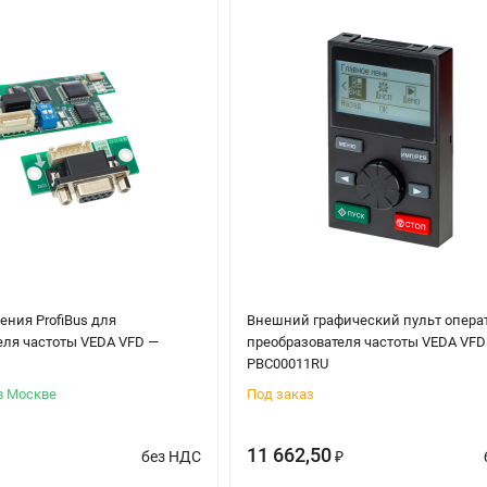
ния ProfiBus для
Внешний графический пульт опера
еля частоты VEDA VFD —
преобразователя частоты VEDA VFD
PBC00011RU
в Москве
Под заказ
11 662,50
без НДС
₽