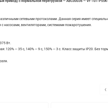
вый привод) с нормальной перегрузкой — ABC00036 — VF-101-P55K
различными сетевыми протоколами. Данная серия имеет специаль
 с насосами, вентиляторами, системами пожаротушения.
375 Вт.
 120% — 35 с, 140% — 9 с, 150% — 3 с. Класс защиты IP20. Без тор
селя.
‹