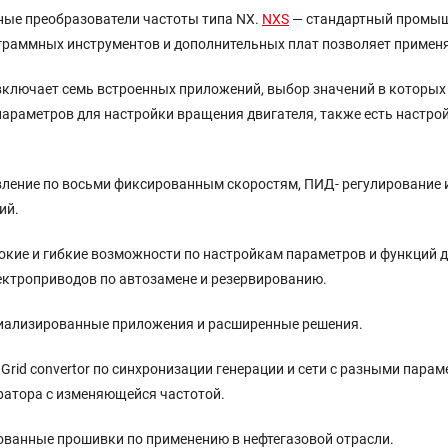
ые преобразователи частоты типа NX.
NXS
— стандартный промыш
раммных инструментов и дополнительных плат позволяет применят
X включает семь встроенных приложений, выбор значений в которы
араметров для настройки вращения двигателя, также есть настро
ление по восьми фиксированным скоростям, ПИД- регулирование и
ий.
кие и гибкие возможности по настройкам параметров и функций д
ектроприводов по автозамене и резервированию.
иализированные приложения и расширенные решения.
 Grid convertor по синхронизации генерации и сети с разными пар
ратора с изменяющейся частотой.
ованные прошивки по применению в нефтегазовой отрасли.