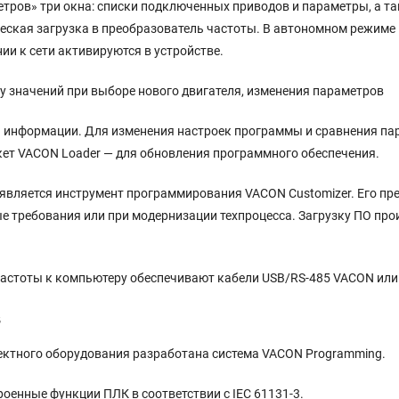
етров» три окна: списки подключенных приводов и параметры, а т
еская загрузка в преобразователь частоты. В автономном режиме
и к сети активируются в устройстве.
 значений при выборе нового двигателя, изменения параметров
ой информации. Для изменения настроек программы и сравнения па
кет VACON Loader — для обновления программного обеспечения.
является инструмент программирования VACON Customizer. Его пр
 требования или при модернизации техпроцесса. Загрузку ПО про
стоты к компьютеру обеспечивают кабели USB/RS-485 VACON или 
в
ектного оборудования разработана система VACON Programming.
енные функции ПЛК в соответствии с IEC 61131-3.