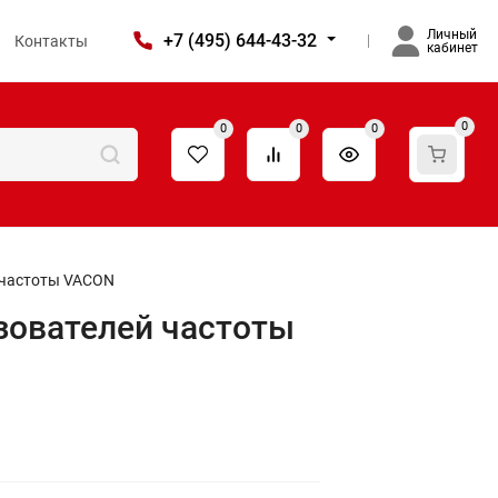
Личный
+7 (495) 644-43-32
Контакты
кабинет
0
0
0
0
 частоты VACON
зователей частоты