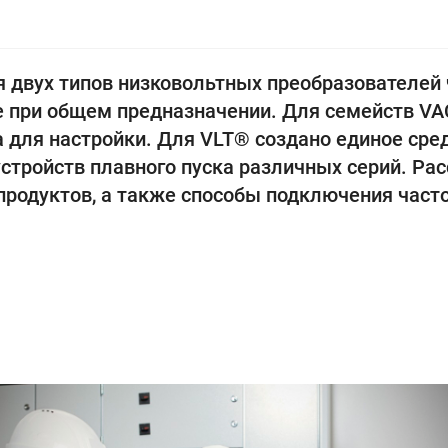
 двух типов низковольтных преобразователей ч
ре при общем предназначении. Для семейств V
 для настройки. Для VLT® создано единое сред
устройств плавного пуска различных серий. Р
родуктов, а также способы подключения част