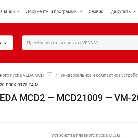
 знаний
Документы и программы
Сервис
Где купить
В
вного пуска VEDA MCD
/
Универсальное и компактное устройс
20-P90K-0175-T4-M
 VEDA MCD2 — MCD21009 — VM-2
Устройства плавного пуска MCD2