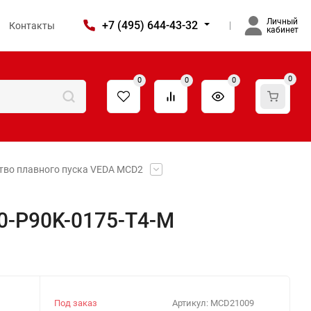
Личный
+7 (495) 644-43-32
Контакты
кабинет
0
0
0
0
тво плавного пуска VEDA MCD2
0-P90K-0175-T4-M
Под заказ
Артикул:
MCD21009