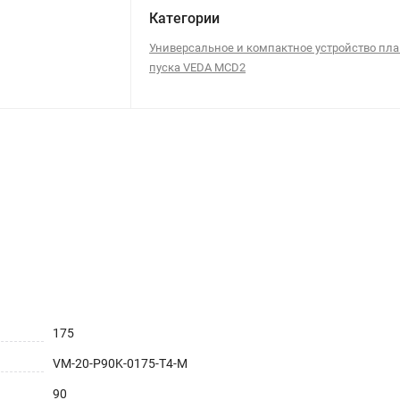
Категории
Универсальное и компактное устройство пла
пуска VEDA MCD2
175
VM-20-P90K-0175-T4-M
90