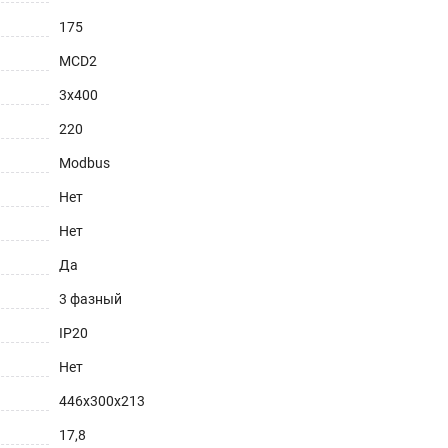
175
MCD2
3х400
220
Modbus
Нет
Нет
Да
3 фазный
IP20
Нет
446х300х213
17,8